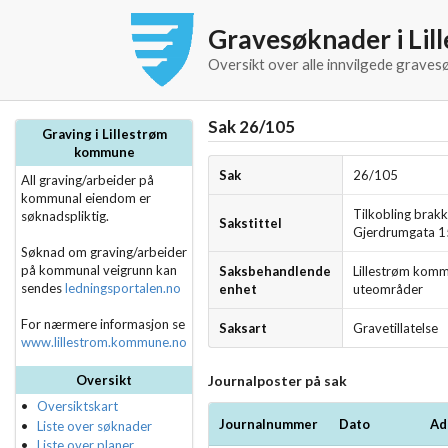
Gravesøknader i Li
Oversikt over alle innvilgede graves
Sak 26/105
Graving i Lillestrøm
kommune
Sak
26/105
All graving/arbeider på
kommunal eiendom er
Tilkobling brakk
søknadspliktig.
Sakstittel
Gjerdrumgata 1
Søknad om graving/arbeider
på kommunal veigrunn kan
Saksbehandlende
Lillestrøm komm
sendes
ledningsportalen.no
enhet
uteområder
For nærmere informasjon se
Saksart
Gravetillatelse
www.lillestrom.kommune.no
Journalposter på sak
Oversikt
Oversiktskart
Journalnummer
Dato
Ad
Liste over søknader
Liste over planer