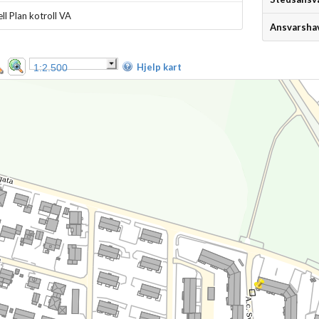
ll Plan kotroll VA
Ansvarsha
Hjelp kart
1:2.500