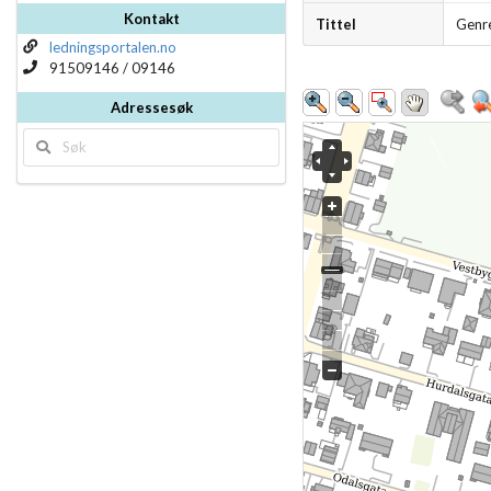
Kontakt
Tittel
Genre
ledningsportalen.no
91509146 / 09146
Adressesøk