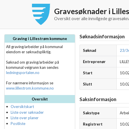
Gravesøknader i Lil
Oversikt over alle innvilgede gravesøkn
Søknadsinformasjon
Graving i Lillestrøm kommune
All graving/arbeider på kommunal
Søknad
23/3
eiendom er søknadspliktig.
Entreprenør
LIL
Søknad om graving/arbeider på
kommunal veigrunn kan sendes
ledningsportalen.no
Start
10.0
For nærmere informasjon se
Slutt
10.0
www.lillestrom.kommune.no
Saksinformasjon
Oversikt
Oversiktskart
Liste over søknader
Sakstype
Arbei
Liste over planer
Postliste
Registrert
10.0