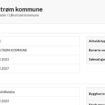
lestrøm kommune
ader i Lillestrøm kommune
6
Arbeidsty
LESTRØM KOMMUNE
Berørte ve
2.2023
Søknad gje
2.2027
dstillatelse
Byggherre
2.2023
Stedsansva