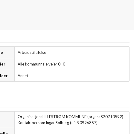
pe
Arbeidstillatelse
ier
Alle kommunnale veier 0 -0
lder
Annet
Organisasjon: LILLESTRØM KOMMUNE (orgnr.: 820710592)
Kontaktperson: Ingar Solberg (tlf.: 90996857)
rlig