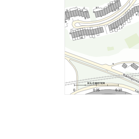
kilometer
0
0.05
0.10