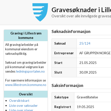
Gravesøknader i Li
Oversikt over alle innvilgede graves
Søknadsinformasjon
Graving i Lillestrøm
kommune
Søknad
25/124
All graving/arbeider på
kommunal eiendom er
Entreprenør
AF GRUPPEN NORGE
søknadspliktig.
Søknad om graving/arbeider
Start
21.05.2025
på kommunal veigrunn kan
sendes
ledningsportalen.no
Slutt
30.09.2025
For nærmere informasjon se
www.lillestrom.kommune.no
Saksinformasjon
Oversikt
Sakstype
Gravetillatelse
Oversiktskart
Liste over søknader
Registrert
19.05.2025
Liste over planer