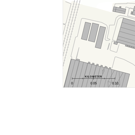
kilometer
0
0.05
0.10