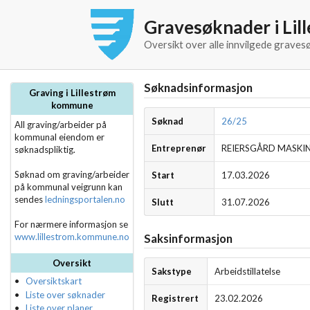
Gravesøknader i Li
Oversikt over alle innvilgede graves
Søknadsinformasjon
Graving i Lillestrøm
kommune
Søknad
26/25
All graving/arbeider på
kommunal eiendom er
Entreprenør
REIERSGÅRD MASKI
søknadspliktig.
Søknad om graving/arbeider
Start
17.03.2026
på kommunal veigrunn kan
sendes
ledningsportalen.no
Slutt
31.07.2026
For nærmere informasjon se
www.lillestrom.kommune.no
Saksinformasjon
Oversikt
Sakstype
Arbeidstillatelse
Oversiktskart
Liste over søknader
Registrert
23.02.2026
Liste over planer