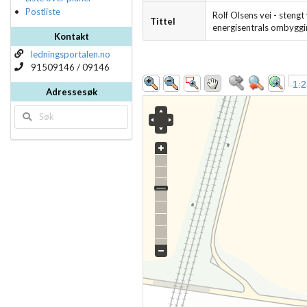
Postliste
Rolf Olsens vei - stengt 
Tittel
energisentrals ombyggi
Kontakt
ledningsportalen.no
91509146 / 09146
1:2
Adressesøk