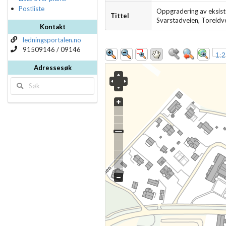
Postliste
Oppgradering av eksist
Tittel
Svarstadveien, Toreidve
Kontakt
ledningsportalen.no
91509146 / 09146
1:2
Adressesøk